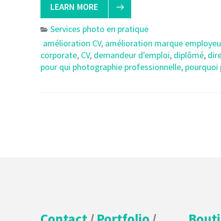
LEARN MORE
Services photo en pratique
amélioration CV
,
amélioration marque employeu
corporate
,
CV
,
demandeur d'emploi
,
diplômé
,
dir
pour qui photographie professionnelle
,
pourquoi 
Contact
/
Portfolio
/
Bout