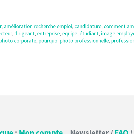
r
,
amélioration recherche emploi
,
candidature
,
comment amél
ecteur
,
dirigeant
,
entreprise
,
équipe
,
étudiant
,
image employ
photo corporate
,
pourquoi photo professionnelle
,
professio
ique
:
Mon compte
Newsletter /
FAQ
/