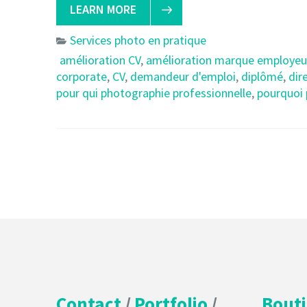
LEARN MORE
Services photo en pratique
amélioration CV
,
amélioration marque employeu
corporate
,
CV
,
demandeur d'emploi
,
diplômé
,
dir
pour qui photographie professionnelle
,
pourquoi 
Contact
/
Portfolio
/
Bout