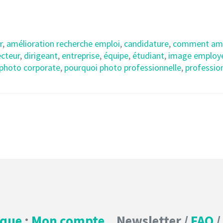
r
,
amélioration recherche emploi
,
candidature
,
comment amél
ecteur
,
dirigeant
,
entreprise
,
équipe
,
étudiant
,
image employ
photo corporate
,
pourquoi photo professionnelle
,
professio
ique
:
Mon compte
Newsletter /
FAQ
/