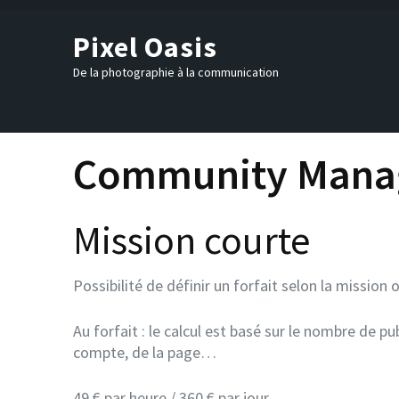
Skip
to
Pixel Oasis
content
(Press
De la photographie à la communication
Enter)
Community Manag
Mission courte
Possibilité de définir un forfait selon la mission o
Au forfait : le calcul est basé sur le nombre de p
compte, de la page…
49 € par heure / 360 € par jour