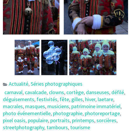
Actualité
,
Séries photographiques
carnaval
,
cavalcade
,
clowns
,
cortège
,
danseuses
,
défilé
,
déguisements
,
festivités
,
fête
,
gilles
,
hiver
,
laetare
,
macrales
,
masques
,
musiciens
,
patrimoine immatériel
,
photo événementielle
,
photographie
,
photoreportage
,
pixel oasis
,
populaire
,
portraits
,
printemps
,
sorcières
,
streetphotography
,
tambours
,
tourisme