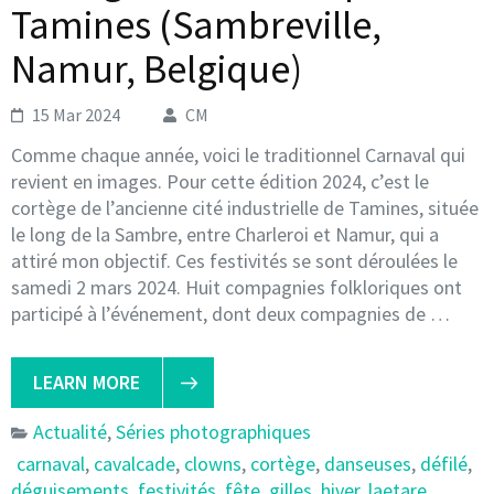
Tamines (Sambreville,
Namur, Belgique)
15 Mar 2024
CM
Comme chaque année, voici le traditionnel Carnaval qui
revient en images. Pour cette édition 2024, c’est le
cortège de l’ancienne cité industrielle de Tamines, située
le long de la Sambre, entre Charleroi et Namur, qui a
attiré mon objectif. Ces festivités se sont déroulées le
samedi 2 mars 2024. Huit compagnies folkloriques ont
participé à l’événement, dont deux compagnies de …
LEARN MORE
Actualité
,
Séries photographiques
carnaval
,
cavalcade
,
clowns
,
cortège
,
danseuses
,
défilé
,
déguisements
,
festivités
,
fête
,
gilles
,
hiver
,
laetare
,