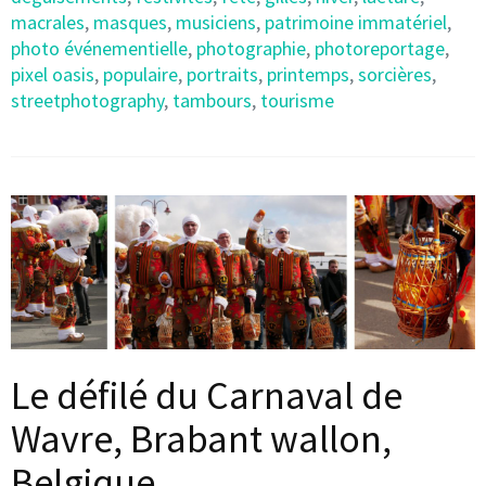
macrales
,
masques
,
musiciens
,
patrimoine immatériel
,
photo événementielle
,
photographie
,
photoreportage
,
pixel oasis
,
populaire
,
portraits
,
printemps
,
sorcières
,
streetphotography
,
tambours
,
tourisme
Le défilé du Carnaval de
Wavre, Brabant wallon,
Belgique