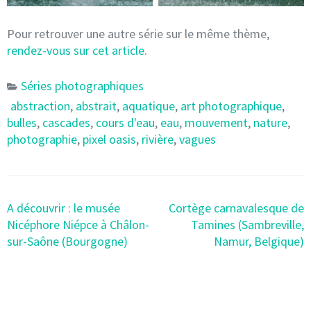
Pour retrouver une autre série sur le même thème,
rendez-vous sur cet article
.
Séries photographiques
abstraction
,
abstrait
,
aquatique
,
art photographique
,
bulles
,
cascades
,
cours d'eau
,
eau
,
mouvement
,
nature
,
photographie
,
pixel oasis
,
rivière
,
vagues
Post
A découvrir : le musée
Cortège carnavalesque de
navigation
Nicéphore Niépce à Châlon-
Tamines (Sambreville,
sur-Saône (Bourgogne)
Namur, Belgique)