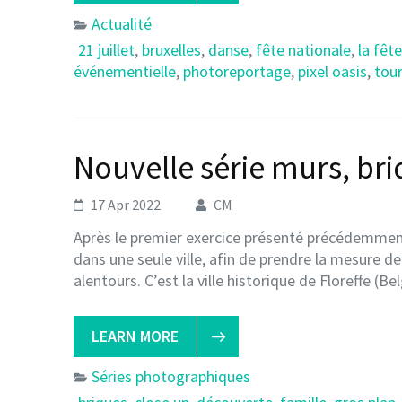
Actualité
21 juillet
,
bruxelles
,
danse
,
fête nationale
,
la fêt
événementielle
,
photoreportage
,
pixel oasis
,
tou
Nouvelle série murs, briq
17 Apr 2022
CM
Après le premier exercice présenté précédemment,
dans une seule ville, afin de prendre la mesure de
alentours. C’est la ville historique de Floreffe (B
LEARN MORE
Séries photographiques