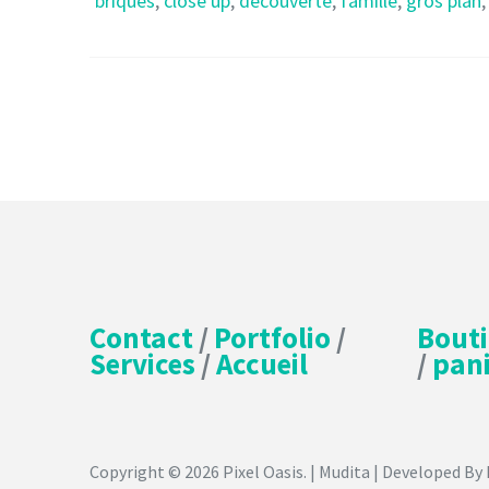
briques
,
close up
,
découverte
,
famille
,
gros plan
Contact
/
Portfolio
/
Bout
Services
/
Accueil
/
pani
Copyright © 2026
Pixel Oasis
. | Mudita | Developed By