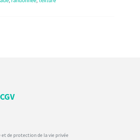
ade
,
randonnée
,
texture
CGV
 et de protection de la vie privée