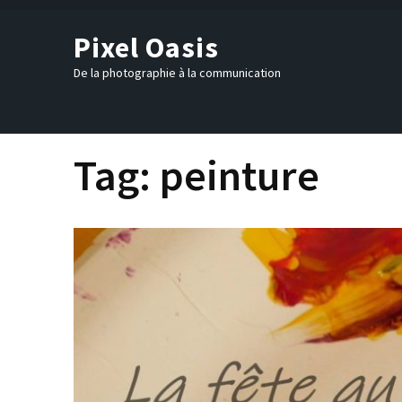
Skip
to
Pixel Oasis
content
(Press
De la photographie à la communication
Enter)
Tag:
peinture