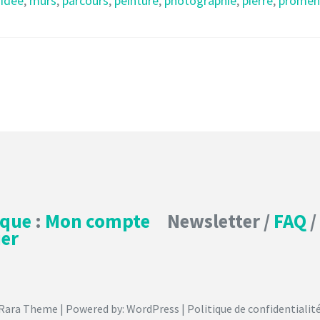
,
idée
,
murs
,
parcours
,
peinture
,
photographie
,
pierre
,
promen
ique
:
Mon compte
Newsletter /
FAQ
/
er
Rara Theme
| Powered by:
WordPress
|
Politique de confidentialité