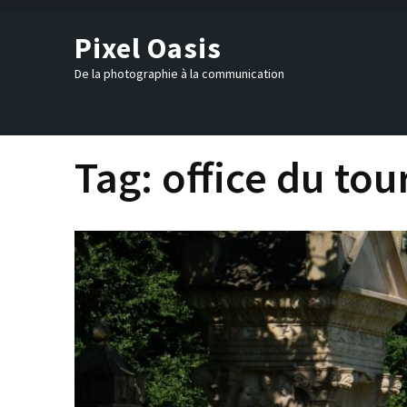
Skip
to
Pixel Oasis
content
(Press
De la photographie à la communication
Enter)
Tag:
office du to