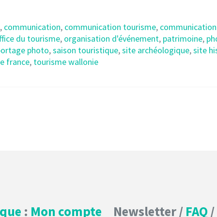
,
communication
,
communication tourisme
,
communication 
ffice du tourisme
,
organisation d'événement
,
patrimoine
,
ph
portage photo
,
saison touristique
,
site archéologique
,
site h
e france
,
tourisme wallonie
ique
:
Mon compte
Newsletter /
FAQ
/