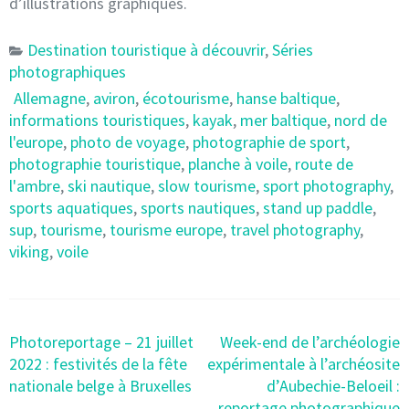
d’illustrations graphiques.
Destination touristique à découvrir
,
Séries
photographiques
Allemagne
,
aviron
,
écotourisme
,
hanse baltique
,
informations touristiques
,
kayak
,
mer baltique
,
nord de
l'europe
,
photo de voyage
,
photographie de sport
,
photographie touristique
,
planche à voile
,
route de
l'ambre
,
ski nautique
,
slow tourisme
,
sport photography
,
sports aquatiques
,
sports nautiques
,
stand up paddle
,
sup
,
tourisme
,
tourisme europe
,
travel photography
,
viking
,
voile
Post
Photoreportage – 21 juillet
Week-end de l’archéologie
navigation
2022 : festivités de la fête
expérimentale à l’archéosite
nationale belge à Bruxelles
d’Aubechie-Beloeil :
reportage photographique