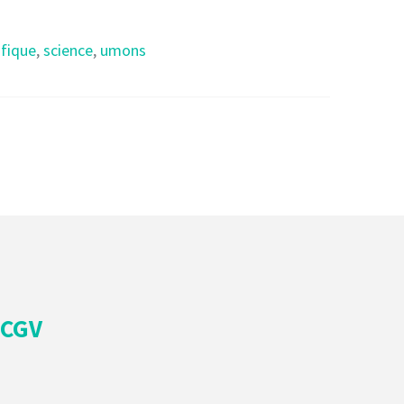
ifique
,
science
,
umons
CGV