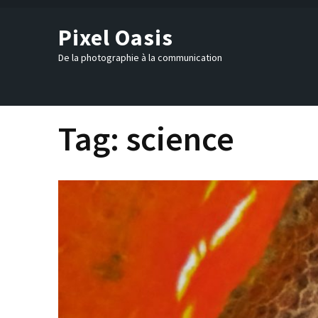
Skip
to
Pixel Oasis
content
(Press
De la photographie à la communication
Enter)
Tag:
science