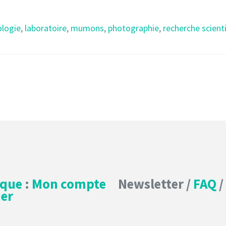
ologie
,
laboratoire
,
mumons
,
photographie
,
recherche scient
ique
:
Mon compte
Newsletter /
FAQ
/
er