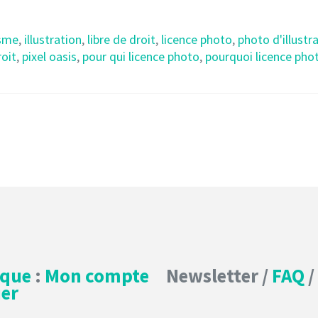
sme
,
illustration
,
libre de droit
,
licence photo
,
photo d'illustr
roit
,
pixel oasis
,
pour qui licence photo
,
pourquoi licence pho
ique
:
Mon compte
Newsletter /
FAQ
/
er